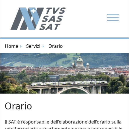
Mostra la
Navigazione breadcrumb
Home
Servizi
Orario
Immagine casuale
Orario
Il SAT è responsabile dell’elaborazione dell’orario sulla
rete ferroviaria a scartamento normale interoperabile