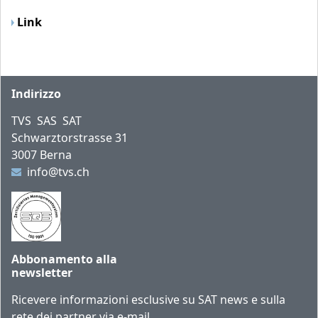
Link
Piè di pagina
Indirizzo
TVS SAS SAT
Schwarztorstrasse 31
3007 Berna
info@tvs.ch
Abbonamento alla
newsletter
Ricevere informazioni esclusive su SAT news e sulla
rete dei partner via e-mail.