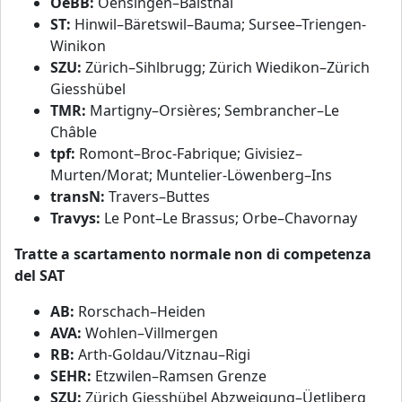
OeBB:
Oensingen–Balsthal
ST:
Hinwil–Bäretswil–Bauma; Sursee–Triengen-
Winikon
SZU:
Zürich–Sihlbrugg; Zürich Wiedikon–Zürich
Giesshübel
TMR:
Martigny–Orsières; Sembrancher–Le
Châble
tpf:
Romont–Broc-Fabrique; Givisiez–
Murten/Morat; Muntelier-Löwenberg–Ins
transN:
Travers–Buttes
Travys:
Le Pont–Le Brassus; Orbe–Chavornay
Tratte a scartamento normale non di competenza
del SAT
AB:
Rorschach–Heiden
AVA:
Wohlen–Villmergen
RB:
Arth-Goldau/Vitznau–Rigi
SEHR:
Etzwilen–Ramsen Grenze
SZU:
Zürich Giesshübel Abzweigung–Üetliberg