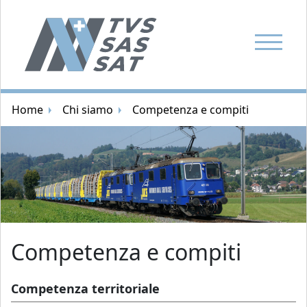
Mostra la
Navigazione breadcrumb
Home
Chi siamo
Competenza e compiti
Immagine casuale
Competenza e compiti
Competenza territoriale