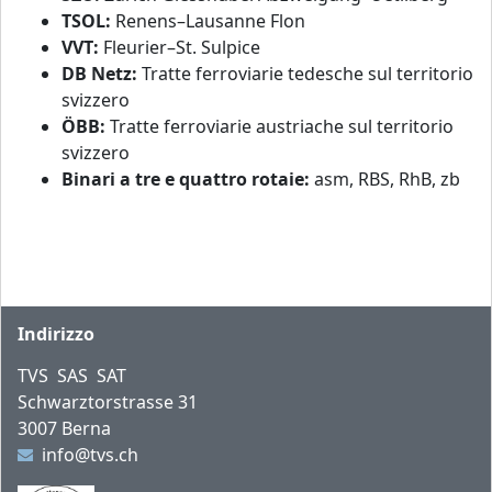
TSOL:
Renens–Lausanne Flon
VVT:
Fleurier–St. Sulpice
DB Netz:
Tratte ferroviarie tedesche sul territorio
svizzero
ÖBB:
Tratte ferroviarie austriache sul territorio
svizzero
Binari a tre e quattro rotaie:
asm, RBS, RhB, zb
Piè di pagina
Indirizzo
TVS SAS SAT
Schwarztorstrasse 31
3007 Berna
info@tvs.ch