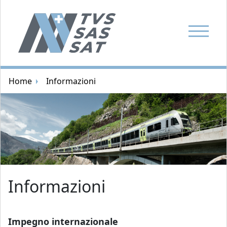
Mostra la
Navigazione breadcrumb
Home
Informazioni
Immagine casuale
Informazioni
Impegno internazionale