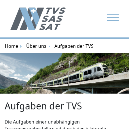
Navigatio
Brotkrümelnavigation
Home
Über uns
Aufgaben der TVS
Zufallsbild
Aufgaben der TVS
Die Aufgaben einer unabhängigen
Trassenvergabestelle sind durch das bilaterale