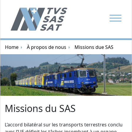
Afficher l
Navigation par fil d'ariane
Home
À propos de nous
Missions due SAS
Image aléatoire
Missions du SAS
L’accord bilatéral sur les transports terrestres conclu
avec l’UE définit les tâches incombant à un organe