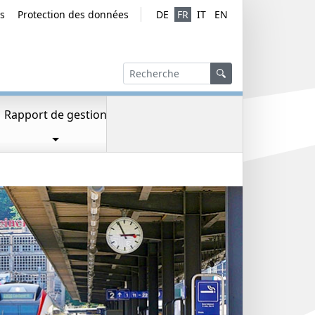
s
Protection des données
DE
FR
IT
EN
Service navig
Version de l
Recherche
Recherche
Recherche
Rapport de gestion