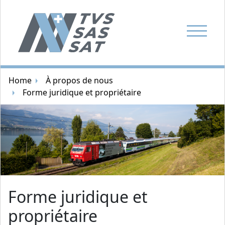
Afficher l
Navigation par fil d'ariane
Home
À propos de nous
Forme juridique et propriétaire
Image aléatoire
Forme juridique et
propriétaire