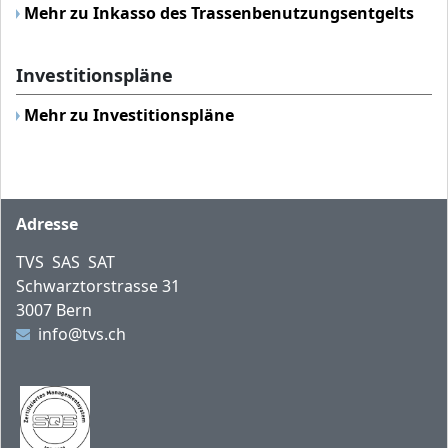
Mehr zu Inkasso des Trassenbenutzungsentgelts
Investitionspläne
Mehr zu Investitionspläne
Fusszeile
Adresse
TVS SAS SAT
Schwarztorstrasse 31
3007 Bern
info@tvs.ch