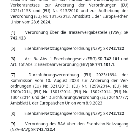
Verkehrsnetzes, zur Änderung der Verordnungen (EU)
2021/1153 und (EU) Nr. 913/2010 und zur Aufhebung der
Verordnung (EU) Nr. 1315/2013. Amtsblatt L der Europäi-schen
Union vom 28.6.2024.
[4]
Verordnung über die Trassenvergabestelle (TVSV); SR
742.123
[5]
Eisenbahn-Netzzugangsverordnung (NZV); SR
742.122
[6]
Art. 9
u
Abs. 1 Eisenbahngesetz (EBG) SR
742.101
und
Art. 15f Abs. 2 Eisenbahnverordnung (EBV) SR
741.101.1
.
[7]
Durchführungsverordnung (EU) 2023/1694 der
Kommission vom 10. August 2023 zur Änderung der Ver-
ordnungen (EU) Nr. 321/2013, (EU) Nr. 1299/2014, (EU) Nr.
1300/2014, (EU) Nr. 1301/2014, (EU) Nr. 1302/2014, (EU) Nr.
1304/2014 und der Durchführungsverordnung (EU) 2019/777;
Amtsblatt L der Europäischen Union vom 8.9.2023.
[8]
Eisenbahn-Netzzugangsverordnung (NZV); SR
742.122
[9]
Verordnung des BAV über den Eisenbahn-Netzzugang
(NZV-BAV); SR
742.122.4