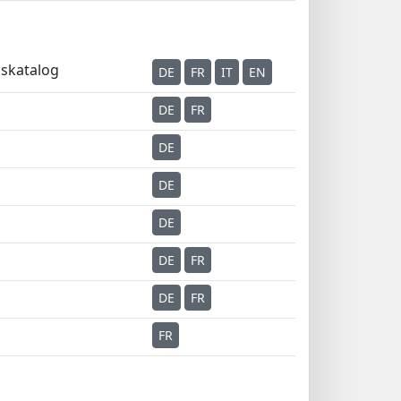
skatalog
DE
FR
IT
EN
DE
FR
DE
DE
DE
DE
FR
DE
FR
FR