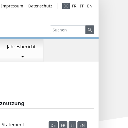
Impressum
Datenschutz
DE
FR
IT
EN
Service Navi
Sprachversio
Suchen
Suchen
Suchen
Jahresbericht
tznutzung
 Statement
DE
FR
IT
EN