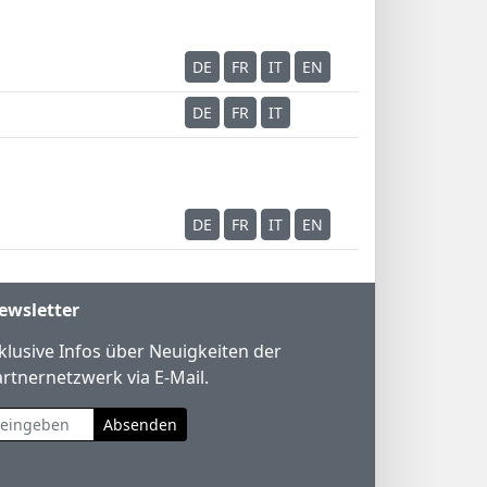
DE
FR
IT
EN
DE
FR
IT
DE
FR
IT
EN
wsletter
xklusive Infos über Neuigkeiten der
rtnernetzwerk via E-Mail.
Absenden