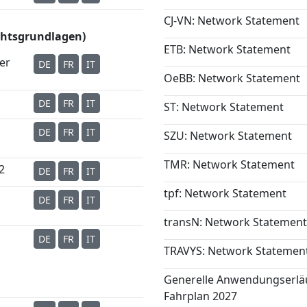
CJ-VN: Network Statement
chtsgrundlagen)
ETB: Network Statement
er
DE
FR
IT
OeBB: Network Statement
DE
FR
IT
ST: Network Statement
DE
FR
IT
SZU: Network Statement
TMR: Network Statement
2
DE
FR
IT
tpf: Network Statement
DE
FR
IT
transN: Network Statement
DE
FR
IT
TRAVYS: Network Statemen
Generelle Anwendungserlä
Fahrplan 2027