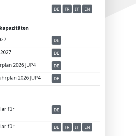
DE
FR
IT
EN
kapazitäten
027
DE
 2027
DE
rplan 2026 JUP4
DE
ahrplan 2026 JUP4
DE
lar für
DE
lar für
DE
FR
IT
EN