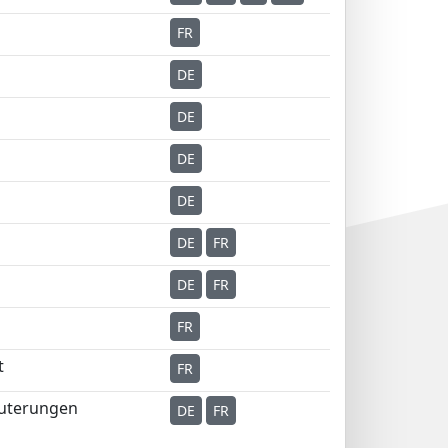
FR
DE
DE
DE
DE
DE
FR
DE
FR
FR
t
FR
uterungen
DE
FR