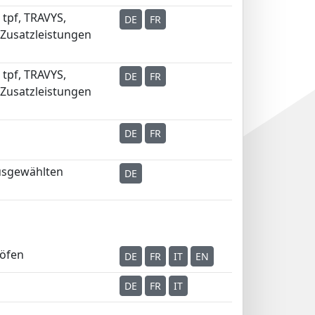
 tpf, TRAVYS,
DE
FR
 Zusatzleistungen
 tpf, TRAVYS,
DE
FR
 Zusatzleistungen
DE
FR
ausgewählten
DE
öfen
DE
FR
IT
EN
DE
FR
IT