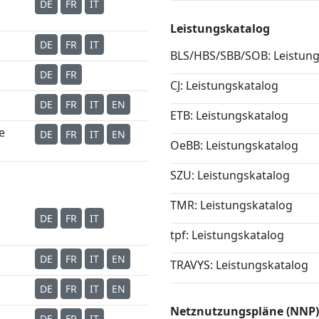
DE
FR
IT
Leistungskatalog
DE
FR
IT
BLS/HBS/SBB/SOB: Leistung
DE
FR
CJ: Leistungskatalog
DE
FR
IT
EN
ETB: Leistungskatalog
e
DE
FR
IT
EN
OeBB: Leistungskatalog
SZU: Leistungskatalog
TMR: Leistungskatalog
DE
FR
IT
tpf: Leistungskatalog
DE
FR
IT
EN
TRAVYS: Leistungskatalog
DE
FR
IT
EN
Netznutzungspläne (NNP)
DE
FR
IT