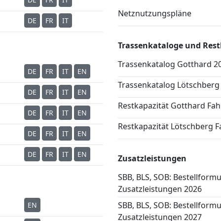
Netznutzungspläne
DE
FR
IT
Trassenkataloge und Rest
Trassenkatalog Gotthard 2
DE
FR
IT
EN
Trassenkatalog Lötschberg
DE
FR
IT
EN
Restkapazität Gotthard Fah
DE
FR
IT
EN
Restkapazität Lötschberg F
DE
FR
IT
EN
DE
FR
IT
EN
Zusatzleistungen
SBB, BLS, SOB: Bestellformu
Zusatzleistungen 2026
SBB, BLS, SOB: Bestellformu
EN
Zusatzleistungen 2027