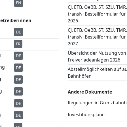
EN
CJ, ETB, OeBB, ST, SZU, TMR,
transN: Bestellformular für
betreiberinnen
2026
CJ, ETB, OeBB, ST, SZU, TMR,
g
DE
transN: Bestellformular für
2027
FR
Übersicht der Nutzung von
g
DE
Freiverladeanlagen 2026
ung
DE
Abstellmöglichkeiten auf 
Bahnhöfen
g
DE
g
DE
Andere Dokumente
Regelungen in Grenzbahnh
DE
g
Investitionspläne
DE
ng