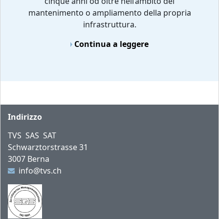
cinque anni od oltre nell’ambito del
mantenimento o ampliamento della propria
infrastruttura.
Continua a leggere
Piè di pagina
Indirizzo
TVS SAS SAT
Schwarztorstrasse 31
3007 Berna
info@tvs.ch